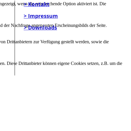
> Kontakt
ezeigt, wenn die entsprechende Option aktiviert ist. Die
> Impressum
d der Nachfrage angepassten Erscheinungsbilds der Seite.
> Downloads
on Drittanbietern zur Verfügung gestellt werden, sowie die
den. Diese Drittanbieter können eigene Cookies setzen, z.B. um die