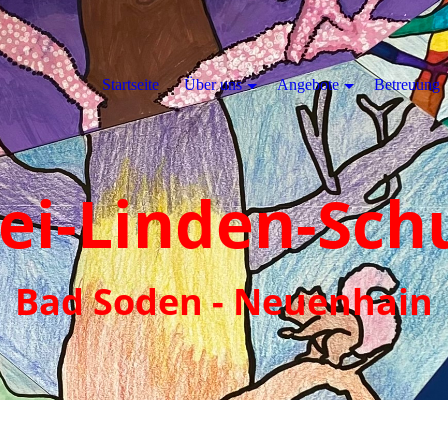
Startseite
Über uns
Angebote
Betreuung
ei-Linden-Sch
Bad Soden - Neuenhain